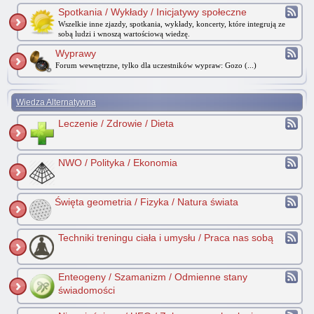
Spotkania / Wykłady / Inicjatywy społeczne
Wszelkie inne zjazdy, spotkania, wykłady, koncerty, które integrują ze
sobą ludzi i wnoszą wartościową wiedzę.
Wyprawy
Forum wewnętrzne, tylko dla uczestników wypraw: Gozo (...)
Wiedza Alternatywna
Leczenie / Zdrowie / Dieta
NWO / Polityka / Ekonomia
Święta geometria / Fizyka / Natura świata
Techniki treningu ciała i umysłu / Praca nas sobą
Enteogeny / Szamanizm / Odmienne stany
świadomości