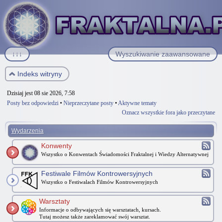
↓↓↓
Wyszukiwanie zaawansowane
Indeks witryny
Dzisiaj jest 08 sie 2026, 7:58
Posty bez odpowiedzi
•
Nieprzeczytane posty
•
Aktywne tematy
Oznacz wszystkie fora jako przeczytane
Wydarzenia
Konwenty
Wszystko o Konwentach Świadomości Fraktalnej i Wiedzy Alternatywnej
Festiwale Filmów Kontrowersyjnych
Wszystko o Festiwalach Filmów Kontrowersyjnych
Warsztaty
Informacje o odbywających się warsztatach, kursach.
Tutaj możesz także zareklamować swój warsztat.