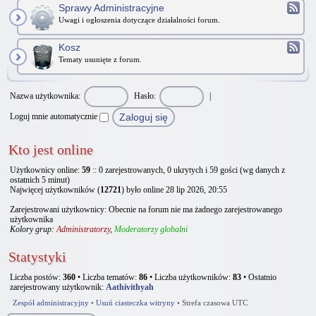
Sprawy Administracyjne
Uwagi i ogłoszenia dotyczące działalności forum.
Kosz
Tematy usunięte z forum.
Nazwa użytkownika:
Hasło:
|
Loguj mnie automatycznie
Kto jest online
Użytkownicy online:
59
:: 0 zarejestrowanych, 0 ukrytych i 59 gości (wg danych z
ostatnich 5 minut)
Najwięcej użytkowników (
12721
) było online 28 lip 2026, 20:55
Zarejestrowani użytkownicy: Obecnie na forum nie ma żadnego zarejestrowanego
użytkownika
Kolory grup:
Administratorzy
,
Moderatorzy globalni
Statystyki
Liczba postów:
360
• Liczba tematów:
86
• Liczba użytkowników:
83
• Ostatnio
zarejestrowany użytkownik:
Aathivithyah
Zespół administracyjny
•
Usuń ciasteczka witryny
•
Strefa czasowa UTC