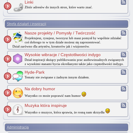
Linki
Zbiór adresów do innych stron, które warto znać.
Strefa działań i inspiracji
Nasze projekty / Pomysły / Twórczość
Projektujesz, rysujesz, tworzysz lub masz pomysł by wspólnie zdziałać
coś dobrego to w tym dziale możesz się zaprezentować.
Dział zarówno dla artystów, kreatorów jak i wizjonerów.
Wysokie wibracje / Częstotliwości indygo
Dział inspiracji służący publikowaniu prac audiowizualnych związanych
z wysokimi stanami bycia określanymi także jako częstotliwości indygo.
Hyde-Park
Tematy nie związane z żadnym innym działem.
Na dobry humor
Wszystko co może poprawić nam humor
Muzyka która inspiruje
Wszystko o muzyce, która sprawia, że rosną nam skrzydła
Administracja